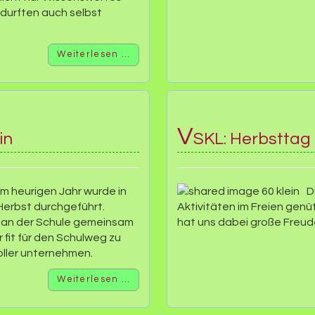
 durften auch selbst
Weiterlesen …
V
in
SKL: Herbsttag 
im heurigen Jahr wurde in
D
Herbst durchgeführt.
Aktivitäten im Freien genü
en an der Schule gemeinsam
hat uns dabei große Freud
r fit für den Schulweg zu
oller unternehmen.
Weiterlesen …