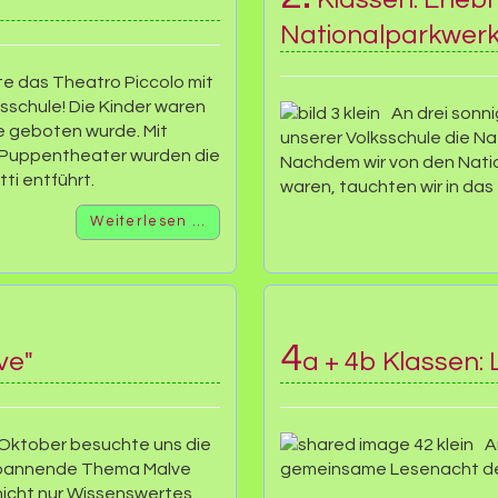
Nationalparkwerk
 das Theatro Piccolo mit
sschule! Die Kinder waren
An drei sonn
ne geboten wurde. Mit
unserer Volksschule die Na
 Puppentheater wurden die
Nachdem wir von den Nati
ti entführt.
waren, tauchten wir in das
Weiterlesen …
4
ve"
a + 4b Klassen:
Oktober besuchte uns die
A
 spannende Thema Malve
gemeinsame Lesenacht der
 nicht nur Wissenswertes