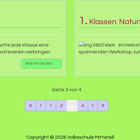
1.
Klassen: Natur
urfte jede Klasse eine
Im Herbst
rateverein verbringen.
spannenden Workshop zum 
Weiterlesen …
Seite 3 von 4
1
2
3
4
Copyright © 2026 Volksschule Mittersill